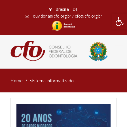
Brasília - DF
Barra de Fe
ouvidoria@cfo.org.br / cfo@cfo.org.br
Home
sistema informatizado