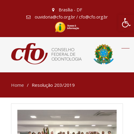
Brasília - DF
Barra de Fe
ouvidoria@cfo.org.br / cfo@cfo.org.br
Home
Resolução 203/2019