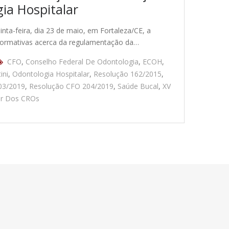
gia Hospitalar
ta-feira, dia 23 de maio, em Fortaleza/CE, a
 normativas acerca da regulamentação da…
CFO
,
Conselho Federal De Odontologia
,
ECOH
,
ini
,
Odontologia Hospitalar
,
Resolução 162/2015
,
03/2019
,
Resolução CFO 204/2019
,
Saúde Bucal
,
XV
ar Dos CROs