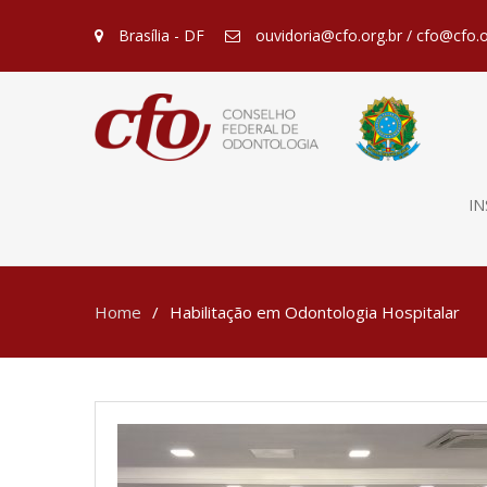
Brasília - DF
ouvidoria@cfo.org.br / cfo@cfo.o
IN
Home
Habilitação em Odontologia Hospitalar