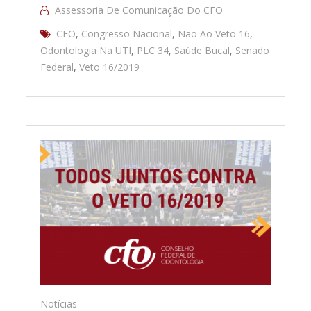
Assessoria De Comunicação Do CFO
CFO
,
Congresso Nacional
,
Não Ao Veto 16
,
Odontologia Na UTI
,
PLC 34
,
Saúde Bucal
,
Senado
Federal
,
Veto 16/2019
Notícias