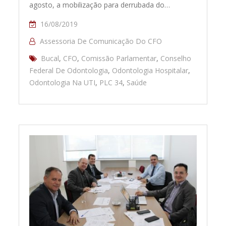
agosto, a mobilização para derrubada do…
16/08/2019
Assessoria De Comunicação Do CFO
Bucal
,
CFO
,
Comissão Parlamentar
,
Conselho
Federal De Odontologia
,
Odontologia Hospitalar
,
Odontologia Na UTI
,
PLC 34
,
Saúde