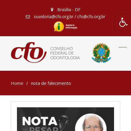
Brasília - DF
Barra de Fe
ouvidoria@cfo.org.br / cfo@cfo.org.br
Home
nota de falecimento