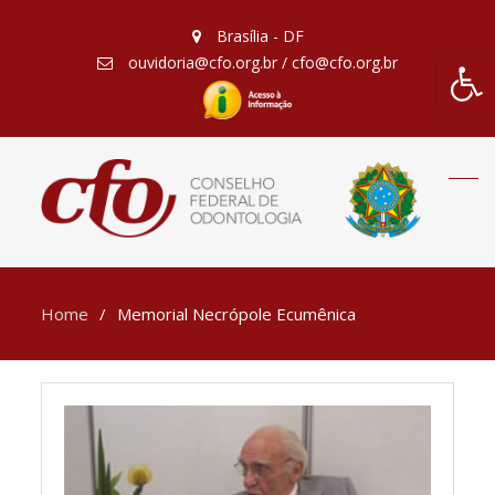
Brasília - DF
Barra de Fe
ouvidoria@cfo.org.br / cfo@cfo.org.br
Home
Memorial Necrópole Ecumênica