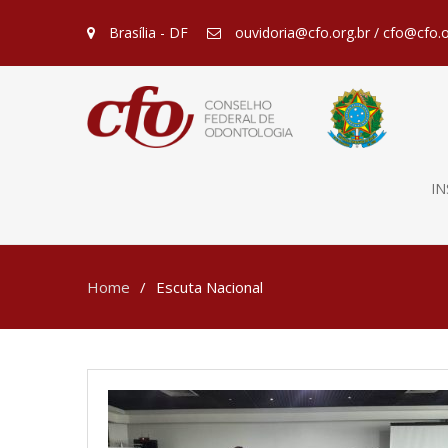
Brasília - DF
ouvidoria@cfo.org.br / cfo@cfo.o
IN
Home
Escuta Nacional