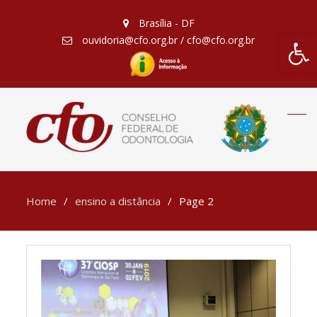
Brasília - DF
Barra de Fe
ouvidoria@cfo.org.br / cfo@cfo.org.br
Home
ensino a distância
Page 2