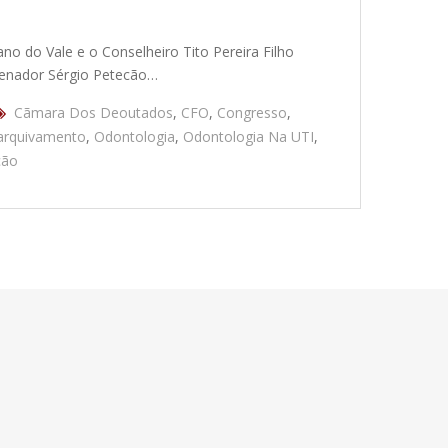
no do Vale e o Conselheiro Tito Pereira Filho
 senador Sérgio Petecão…
Cãmara Dos Deoutados
,
CFO
,
Congresso
,
arquivamento
,
Odontologia
,
Odontologia Na UTI
,
cão