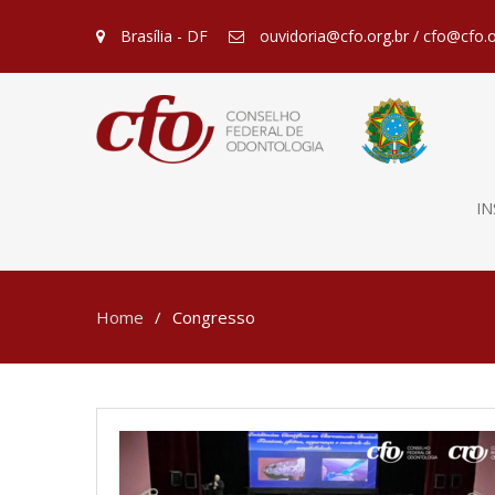
Brasília - DF
ouvidoria@cfo.org.br / cfo@cfo.o
IN
Home
Congresso