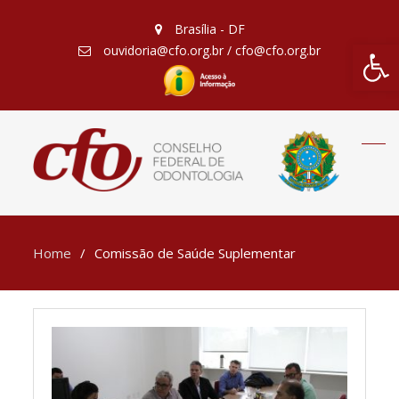
Brasília - DF
Barra de Fe
ouvidoria@cfo.org.br / cfo@cfo.org.br
Home
Comissão de Saúde Suplementar