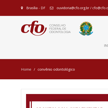
Brasília - DF
ouvidoria@cfo.org.br / cfo@cfo.o
IN
Home
convênio odontológico