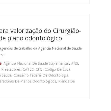
ra valorização do Cirurgião-
de plano odontológico
 agendas de trabalho da Agência Nacional de Saúde
 -,…
Agência Nacional De Saúde Suplementar
,
ANS
,
 Prestadores
,
CATEC
,
CFO
,
Código De Ética
m Saúde
,
Conselho Federal De Odontologia
,
eradoras De Planos Odontológicos
,
Planos De