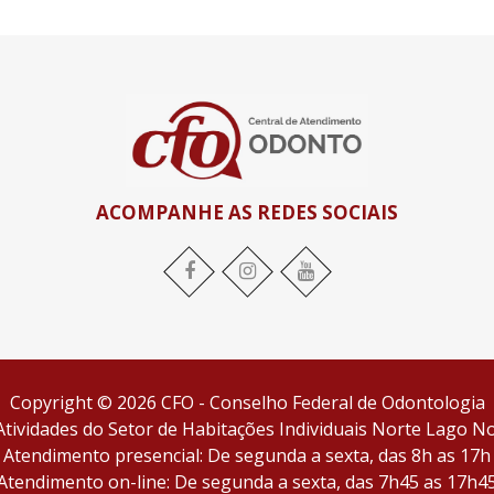
ACOMPANHE AS REDES SOCIAIS
Facebook
Instagram
YouTube
Copyright © 2026 CFO - Conselho Federal de Odontologia
tividades do Setor de Habitações Individuais Norte Lago Nor
Atendimento presencial: De segunda a sexta, das 8h as 17h
Atendimento on-line: De segunda a sexta, das 7h45 as 17h4