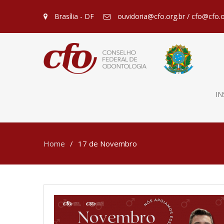
Brasília - DF
ouvidoria@cfo.org.br / cfo@cfo.o
IN
Home
17 de Novembro