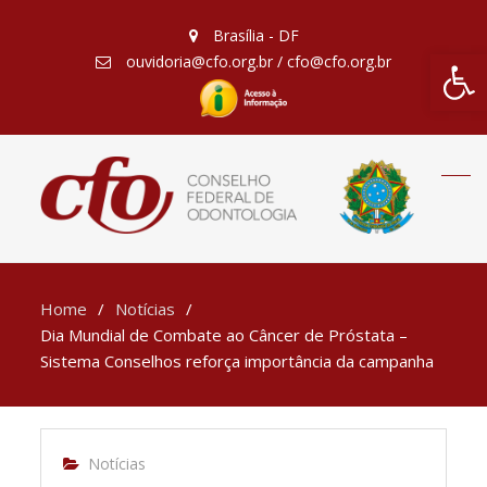
Brasília - DF
Barra de Fe
ouvidoria@cfo.org.br / cfo@cfo.org.br
Home
Notícias
Dia Mundial de Combate ao Câncer de Próstata –
Sistema Conselhos reforça importância da campanha
Notícias