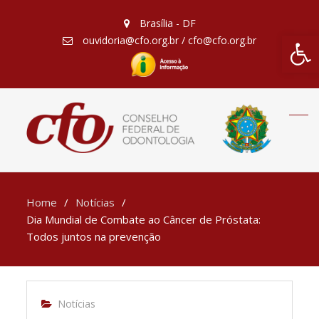
Brasília - DF
Barra de Fe
ouvidoria@cfo.org.br / cfo@cfo.org.br
Home
Notícias
Dia Mundial de Combate ao Câncer de Próstata:
Todos juntos na prevenção
Notícias