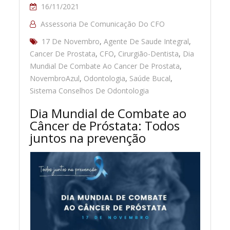
16/11/2021
Assessoria De Comunicação Do CFO
17 De Novembro
,
Agente De Saude Integral
,
Cancer De Prostata
,
CFO
,
Cirurgião-Dentista
,
Dia
Mundial De Combate Ao Cancer De Prostata
,
NovembroAzul
,
Odontologia
,
Saúde Bucal
,
Sistema Conselhos De Odontologia
Dia Mundial de Combate ao
Câncer de Próstata: Todos
juntos na prevenção