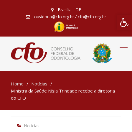
Brasília - DF
Barra de Fe
ouvidoria@cfo.org.br / cfo@cfo.org.br
Home
Notícias
Ministra da Saúde Nísia Trindade recebe a diretoria
do CFO
Notícias