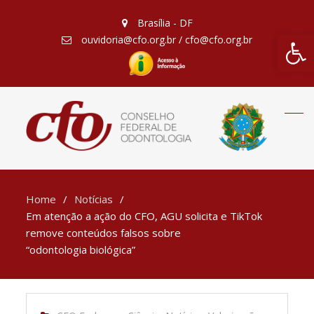
Brasília - DF
Barra de Fe
ouvidoria@cfo.org.br / cfo@cfo.org.br
Home
Notícias
Em atenção a ação do CFO, AGU solicita e TikTok
remove conteúdos falsos sobre
“odontologia biológica”