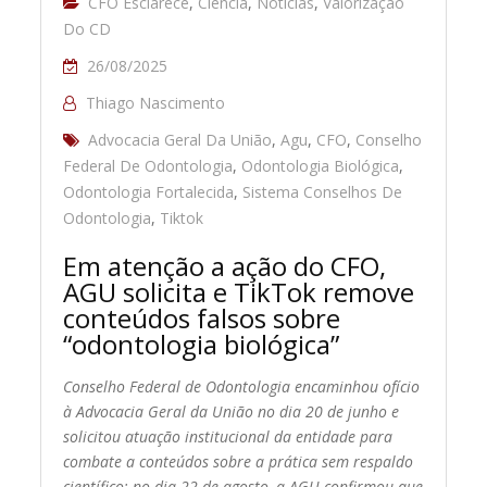
CFO Esclarece
,
Ciência
,
Notícias
,
Valorização
Do CD
26/08/2025
Thiago Nascimento
Advocacia Geral Da União
,
Agu
,
CFO
,
Conselho
Federal De Odontologia
,
Odontologia Biológica
,
Odontologia Fortalecida
,
Sistema Conselhos De
Odontologia
,
Tiktok
Em atenção a ação do CFO,
AGU solicita e TikTok remove
conteúdos falsos sobre
“odontologia biológica”
Conselho Federal de Odontologia encaminhou ofício
à Advocacia Geral da União no dia 20 de junho e
solicitou atuação institucional da entidade para
combate a conteúdos sobre a prática sem respaldo
científico; no dia 22 de agosto, a AGU confirmou que