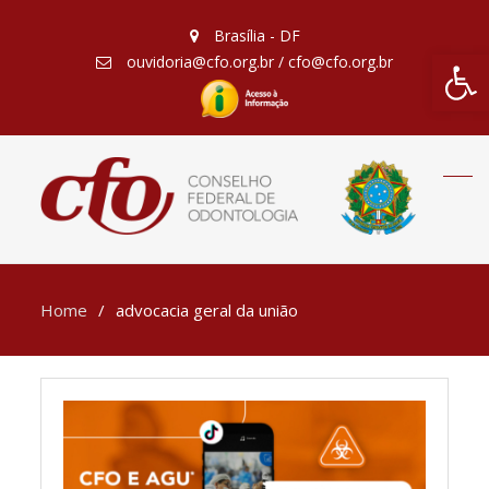
Brasília - DF
Barra de Fe
ouvidoria@cfo.org.br / cfo@cfo.org.br
Home
advocacia geral da união