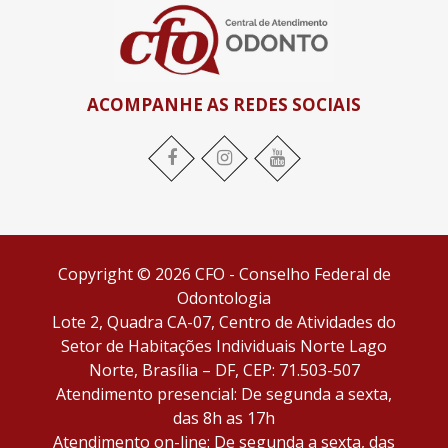
ACOMPANHE AS REDES SOCIAIS
Facebook
Instagram
YouTube
Copyright © 2026 CFO - Conselho Federal de
Odontologia
Lote 2, Quadra CA-07, Centro de Atividades do
Setor de Habitações Individuais Norte Lago
Norte, Brasília – DF, CEP: 71.503-507
Atendimento presencial: De segunda a sexta,
das 8h as 17h
Atendimento on-line: De segunda a sexta, das