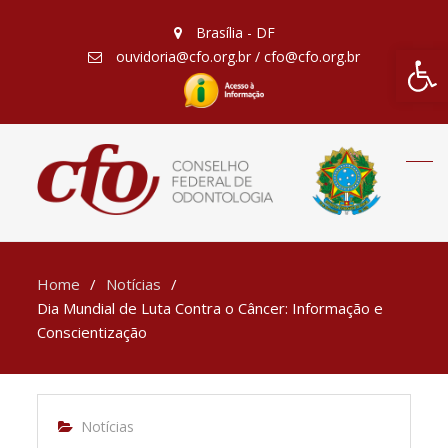
Brasília - DF
Barra de Fe
ouvidoria@cfo.org.br / cfo@cfo.org.br
Home
Notícias
Dia Mundial de Luta Contra o Câncer: Informação e
Conscientização
Notícias