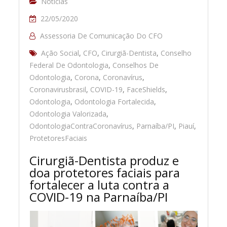
Notícias
22/05/2020
Assessoria De Comunicação Do CFO
Ação Social
,
CFO
,
Cirurgiã-Dentista
,
Conselho
Federal De Odontologia
,
Conselhos De
Odontologia
,
Corona
,
Coronavírus
,
Coronavirusbrasil
,
COVID-19
,
FaceShields
,
Odontologia
,
Odontologia Fortalecida
,
Odontologia Valorizada
,
OdontologiaContraCoronavírus
,
Parnaíba/PI
,
Piauí
,
ProtetoresFaciais
Cirurgiã-Dentista produz e
doa protetores faciais para
fortalecer a luta contra a
COVID-19 na Parnaíba/PI