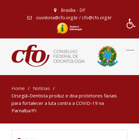
Brasília - DF
Barra de Fe
ouvidoria@cfo.org.br / cfo@cfo.org.br
Home
Notícias
Cirurgiã-Dentista produz e doa protetores faciais
para fortalecer a luta contra a COVID-19 na
Parnaíba/PI