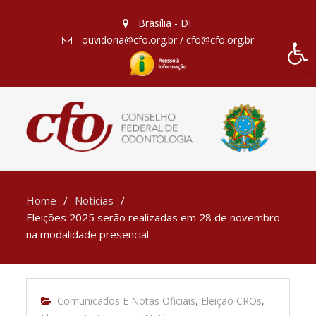
Brasília - DF
Barra de Fe
ouvidoria@cfo.org.br / cfo@cfo.org.br
Home
Notícias
Eleições 2025 serão realizadas em 28 de novembro
na modalidade presencial
Comunicados E Notas Oficiais
,
Eleição CROs
,