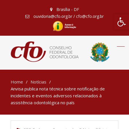
Brasília - DF
Barra de Fe
ouvidoria@cfo.org.br / cfo@cfo.org.br
Home
Notícias
Anvisa publica nota técnica sobre notificação de
incidentes e eventos adversos relacionados à
assistência odontológica no país