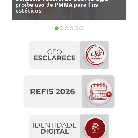
oíbe uso de PMMA para fins
participar 
téticos
ensino EaD