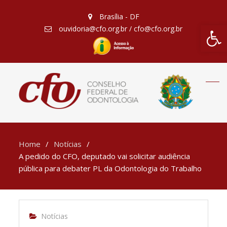
Brasília - DF
Barra de Fe
ouvidoria@cfo.org.br / cfo@cfo.org.br
Home
Notícias
A pedido do CFO, deputado vai solicitar audiência
pública para debater PL da Odontologia do Trabalho
Notícias