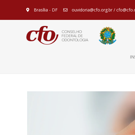
Brasília - DF
ouvidoria@cfo.org.br / cfo@cfo.
IN