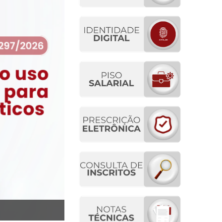
CFO reafirma defesa da formaç
Consulta Pública sobre o ens