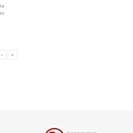
ta
res
›
»