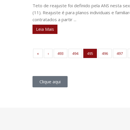
Teto de reajuste foi definido pela ANS nesta sex
(11). Reajuste é para planos individuais e familia
contratados a partir ...
Leia Mais
«
‹
493
494
495
496
497
Clique aqui