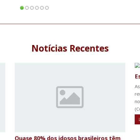
Notícias Recentes
E
As
re
no
(C
Quase 80% dos idosos brasileiros têm