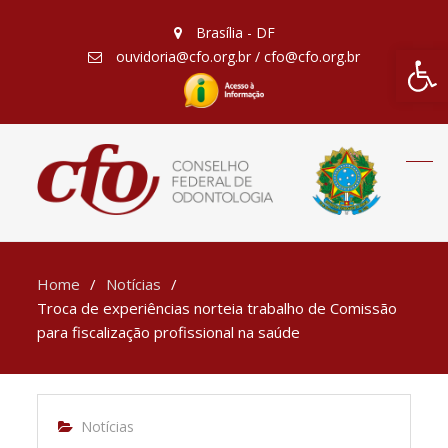
Brasília - DF
Barra de Fe
ouvidoria@cfo.org.br / cfo@cfo.org.br
Home
Notícias
Troca de experiências norteia trabalho de Comissão
para fiscalização profissional na saúde
Notícias