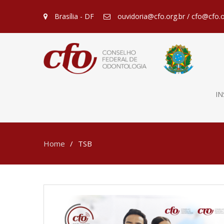
Brasília - DF
ouvidoria@cfo.org.br / cfo@cfo.o
IN
Home
TSB