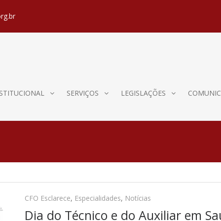
rg.br
STITUCIONAL
SERVIÇOS
LEGISLAÇÕES
COMUNIC
CFO Esclarece
,
Especialidades
,
Notícias
Dia do Técnico e do Auxiliar em Sa