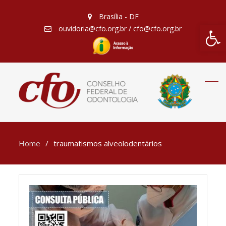
Brasília - DF
Barra de Fe
ouvidoria@cfo.org.br / cfo@cfo.org.br
Home
traumatismos alveolodentários