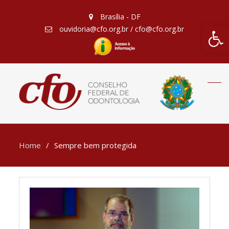
Brasília - DF
Barra de Fe
ouvidoria@cfo.org.br / cfo@cfo.org.br
Home
Sempre bem protegida