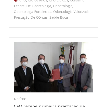
CFO
,
Cfo 60 Anos
,
CFO E CROs
,
Conselho
Federal De Odontologia
,
Odontologia
,
Odontologia Fortalecida
,
Odontologia Valorizada
,
Prestação De COntas
,
Saúde Bucal
Notícias
CFO recebe primeira prestação de