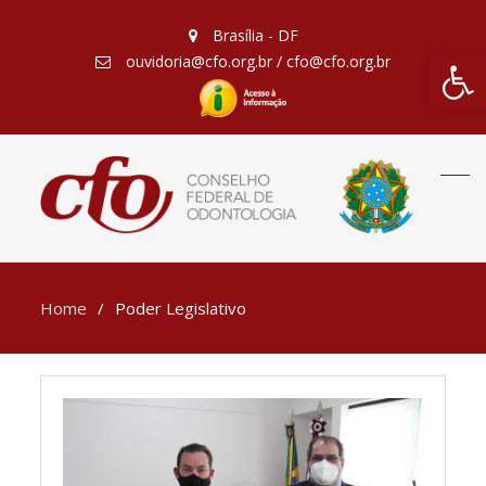
Brasília - DF
Barra de Fe
ouvidoria@cfo.org.br / cfo@cfo.org.br
Home
Poder Legislativo