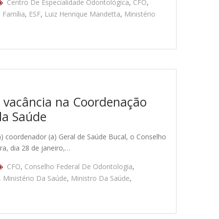
Centro De Especialidade Odontológica
,
CFO
,
 Família
,
ESF
,
Luiz Henrique Mandetta
,
Ministério
 vacância na Coordenação
da Saúde
(a) coordenador (a) Geral de Saúde Bucal, o Conselho
a, dia 28 de janeiro,…
CFO
,
Conselho Federal De Odontologia
,
,
Ministério Da Saúde
,
Ministro Da Saúde
,