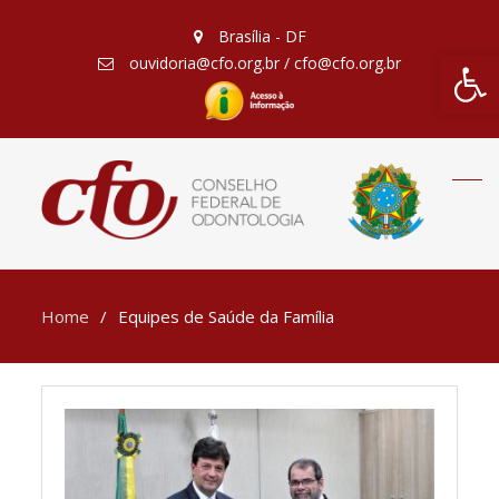
Brasília - DF
Barra de Fe
ouvidoria@cfo.org.br / cfo@cfo.org.br
Home
Equipes de Saúde da Família