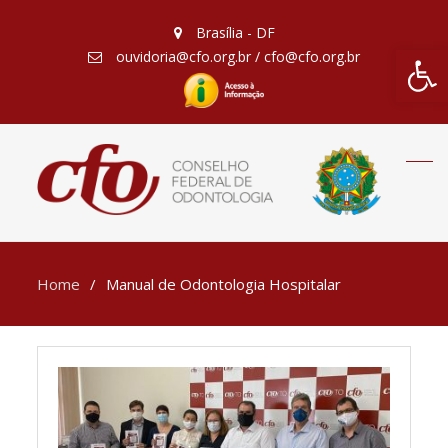
Brasília - DF
Barra de Fe
ouvidoria@cfo.org.br / cfo@cfo.org.br
Home
Manual de Odontologia Hospitalar