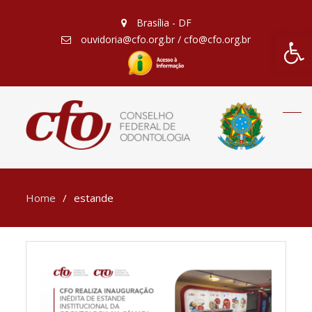
Brasília - DF
Barra de Fe
ouvidoria@cfo.org.br / cfo@cfo.org.br
Home
estande