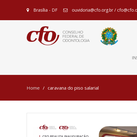
Brasília - DF
ouvidoria@cfo.org.br / cfo@cfo.o
IN
Home
caravana do piso salarial