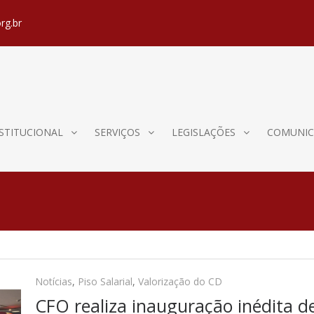
rg.br
STITUCIONAL
SERVIÇOS
LEGISLAÇÕES
COMUNIC
Notícias
,
Piso Salarial
,
Valorização do CD
CFO realiza inauguração inédita de