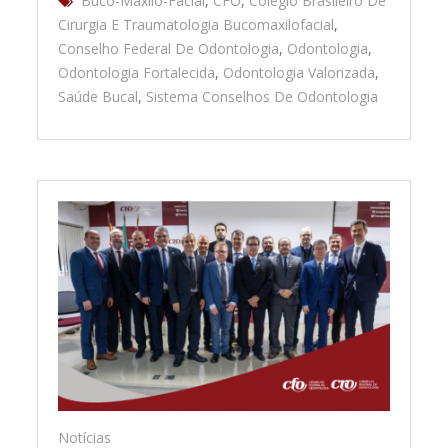
Buco-Maxilo-Facial
,
CFO
,
Colégio Brasileiro De
Cirurgia E Traumatologia Bucomaxilofacial
,
Conselho Federal De Odontologia
,
Odontologia
,
Odontologia Fortalecida
,
Odontologia Valorizada
,
Saúde Bucal
,
Sistema Conselhos De Odontologia
Notícias