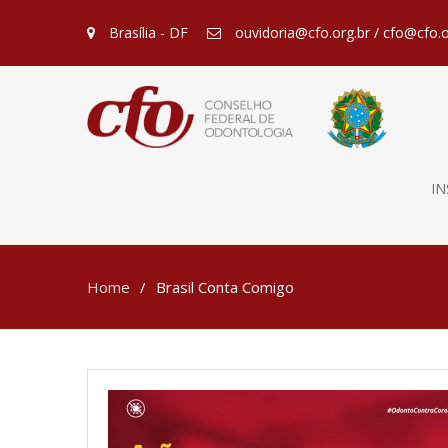
Brasília - DF
ouvidoria@cfo.org.br / cfo@cfo.o
IN
Home
Brasil Conta Comigo