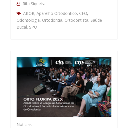
Rita Siqueira
ABOR
,
Aparelho Ortodôntico
,
CFO
,
Odontologia
,
Ortodontia
,
Ortodontista
,
Saúde
Bucal
,
SPO
Notícias