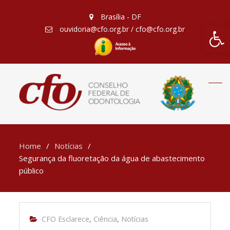
Brasília - DF
Barra de Fe
ouvidoria@cfo.org.br / cfo@cfo.org.br
Home
Notícias
Segurança da fluoretação da água de abastecimento
público
CFO Esclarece
,
Ciência
,
Notícias