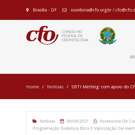
Brasília - DF
ouvidoria@cfo.org.br / cfo@cfo.o
IN
Home
Notícias
SBTI Metting: com apoio do C
Notícias
09/09/2021
Assessoria De C
Programação Evidencia Ética E Valorização Da Harm