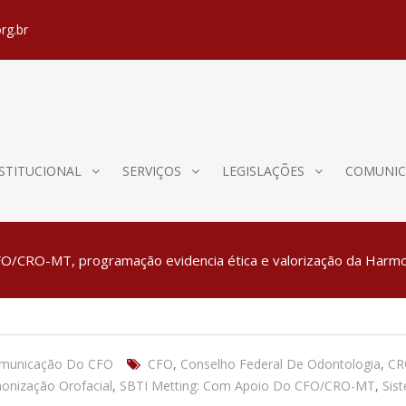
rg.br
STITUCIONAL
SERVIÇOS
LEGISLAÇÕES
COMUNIC
FO/CRO-MT, programação evidencia ética e valorização da Harmo
omunicação Do CFO
CFO
,
Conselho Federal De Odontologia
,
CR
onização Orofacial
,
SBTI Metting: Com Apoio Do CFO/CRO-MT
,
Sis