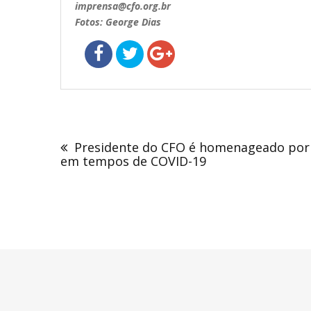
imprensa@cfo.org.br
Fotos: George Dias
Navegação
de
Presidente do CFO é homenageado por
Post
em tempos de COVID-19