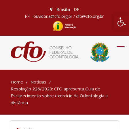
Brasília - DF
Barra de Fe
ouvidoria@cfo.org.br / cfo@cfo.org.br
Home
Notícias
Resolução 226/2020: CFO apresenta Guia de
Esclarecimento sobre exercício da Odontologia a
distância