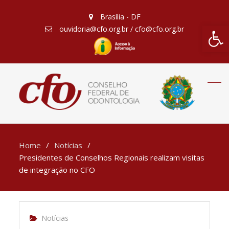
Brasília - DF
Barra de Fe
ouvidoria@cfo.org.br / cfo@cfo.org.br
Home
Notícias
Presidentes de Conselhos Regionais realizam visitas
de integração no CFO
Notícias