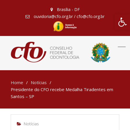
Brasília - DF
Barra de Fe
ouvidoria@cfo.org.br / cfo@cfo.org.br
Home
Notícias
Presidente do CFO recebe Medalha Tiradentes em
Santos – SP
Notícias