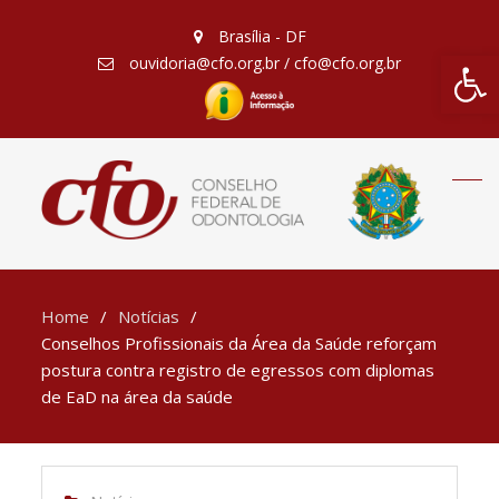
Brasília - DF
Barra de Fe
ouvidoria@cfo.org.br / cfo@cfo.org.br
Home
Notícias
Conselhos Profissionais da Área da Saúde reforçam
postura contra registro de egressos com diplomas
de EaD na área da saúde