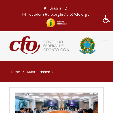
Brasília - DF
Barra de Fe
ouvidoria@cfo.org.br / cfo@cfo.org.br
Home
Mayra Pinheiro