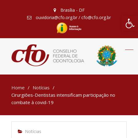
Brasília - DF
Barra de Fe
ouvidoria@cfo.org.br / cfo@cfo.org.br
Home
Notícias
Cirurgiões-Dentistas intensificam participação no
combate à covid-19
Notícias