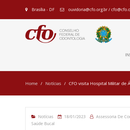
Brasília - DF
ouvidoria@cfo.org.br / cfo@cfo.o
IN
Home
Notícias
CFO visita Hospital Militar de
Notícias
18/01/2023
Assessoria De C
Saúde Bucal