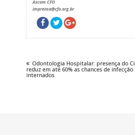
Ascom CFO
imprensa@cfo.org.br
Navegação
de
Odontologia Hospitalar: presença do Ci
Post
reduz em até 60% as chances de infecção 
internados