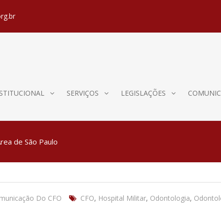
rg.br
STITUCIONAL
SERVIÇOS
LEGISLAÇÕES
COMUNIC
 Área de São Paulo
omunicação Do CFO
CFO
,
Hospital Militar
,
Odontologia
,
Odontolo