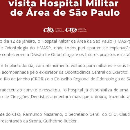
 dia 12 de janeiro, o Hospital Militar de Área de São Paulo (HMASP).
de Odontologia do HMASP, onde todos participaram de explanação 
e conheceram a Divisão de Odontologia e os futuros projetos e insta
mplantodontia, com atendimento voltado para militares e seus fami
l e acompanhada pelo ex-diretor da Odontoclínica Central do Exército,
o Rio de Janeiro (CRORJ) e o Conselho Regional de Odontologia de 
deceu ao convite e ressaltou, “o hospital já disponibiliza de uma
o de Cirurgiões-Dentistas aumentará mais que o dobro, trazendo a
dente do CFO, Raimundo Nazareno, o Secretário Geral do CFO, Claudi
presentando da Sirona, Guilherme Rueker.