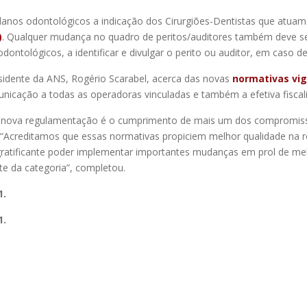
lanos odontológicos a indicação dos Cirurgiões-Dentistas que atuam 
)
. Qualquer mudança no quadro de peritos/auditores também deve s
ntológicos, a identificar e divulgar o perito ou auditor, em caso d
sidente da ANS, Rogério Scarabel, acerca das novas
normativas vi
nicação a todas as operadoras vinculadas e também a efetiva fisca
sa nova regulamentação é o cumprimento de mais um dos compromis
a. “Acreditamos que essas normativas propiciem melhor qualidade na r
gratificante poder implementar importantes mudanças em prol de me
e da categoria”, completou.
1.
1.