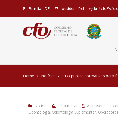
Brasília - DF
ouvidoria@cfo.org.br / cfo@cfo.o
IN
Home
Notícias
CFO publica normativas para f
Notícias
23/04/2021
Assessoria De C
Odontologia
,
Odontologia Suplementar
,
Operadoras