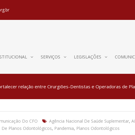
rg.br
STITUCIONAL
SERVIÇOS
LEGISLAÇÕES
COMUNIC
ortalecer relação entre Cirurgiões-Dentistas e Operadoras de P
omunicação Do CFO
Agência Nacional De Saúde Suplementar
,
A
 De Planos Odontológicos
,
Pandemia
,
Planos Odontológicos