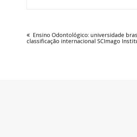
Navegação
de
Ensino Odontológico: universidade brasi
Post
classificação internacional SCImago Insti