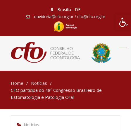
Brasília - DF
Barra de Fe
ouvidoria@cfo.org.br / cfo@cfo.org.br
Home
Notícias
CFO participa do 48º Congresso Brasileiro de
Estomatologia e Patologia Oral
Notícias