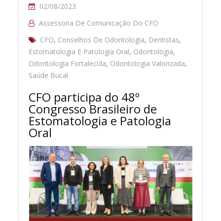
02/08/2023
Assessoria De Comunicação Do CFO
CFO
,
Conselhos De Odontologia
,
Dentistas
,
Estomatologia E Patologia Oral
,
Odontologia
,
Odontologia Fortalecida
,
Odontologia Valorizada
,
Saúde Bucal
CFO participa do 48º
Congresso Brasileiro de
Estomatologia e Patologia
Oral