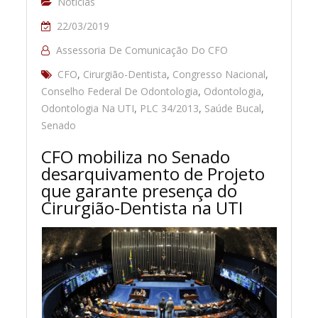
Notícias
22/03/2019
Assessoria De Comunicação Do CFO
CFO
,
Cirurgião-Dentista
,
Congresso Nacional
,
Conselho Federal De Odontologia
,
Odontologia
,
Odontologia Na UTI
,
PLC 34/2013
,
Saúde Bucal
,
Senado
CFO mobiliza no Senado
desarquivamento de Projeto
que garante presença do
Cirurgião-Dentista na UTI