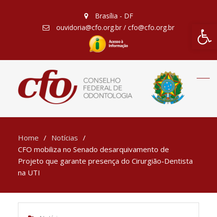
Brasília - DF
Barra de Fe
ouvidoria@cfo.org.br / cfo@cfo.org.br
Home
Notícias
CFO mobiliza no Senado desarquivamento de
Projeto que garante presença do Cirurgião-Dentista
na UTI